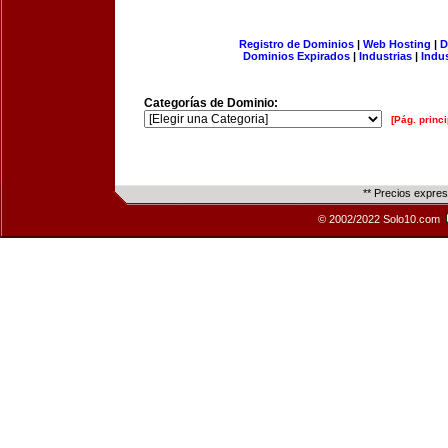
Registro de Dominios
|
Web Hosting
|
D
Dominios Expirados
|
Industrias
|
Indu
Categorías de Dominio:
[Pág. princi
** Precios expre
© 2002/2022 Solo10.com