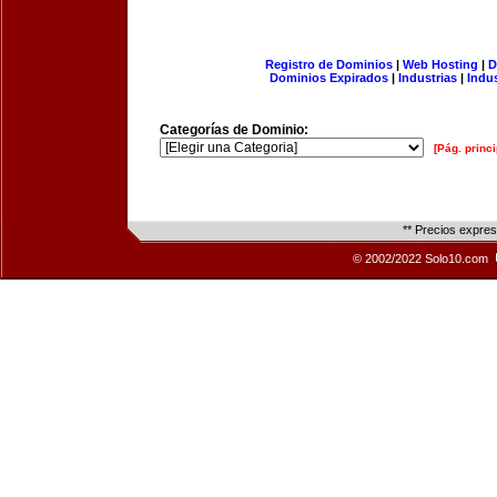
Registro de Dominios
|
Web Hosting
|
D
Dominios Expirados
|
Industrias
|
Indu
Categorías de Dominio:
[Pág. princi
** Precios expre
© 2002/2022 Solo10.com