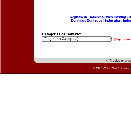
Registro de Dominios
|
Web Hosting
|
D
Dominios Expirados
|
Industrias
|
Indu
Categorías de Dominio:
[Pág. princi
** Precios expre
© 2002/2022 Solo10.com