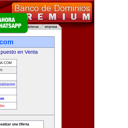
.com
 puesto en Venta
IA.COM
om
ializacion
com
tas
ealizar una Oferta