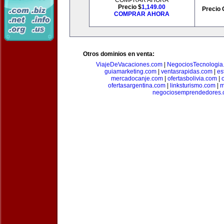
COMPRAR AHORA
Precio $
1,149.00
Precio 
COMPRAR AHORA
Otros dominios en venta:
ViajeDeVacaciones.com
|
NegociosTecnologia
guiamarketing.com
|
ventasrapidas.com
|
es
mercadocanje.com
|
ofertasbolivia.com
|
ofertasargentina.com
|
linksturismo.com
|
m
negociosemprendedores.