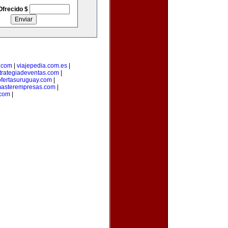
Ofrecido $
.com
|
viajepedia.com.es
|
trategiadeventas.com
|
ofertasuruguay.com
|
asterempresas.com
|
com
|