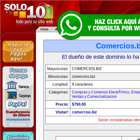
Comercios.b
El dueño de este dominio lo ha
Mayusculas:
COMERCIOS.BIZ
Minusculas:
comercios.biz
Longitud:
9 caracteres
Categorias:
Compras y Comercio ElectrÃ³nico
,
Empr
Ventas y Comercializacion
Precio:
$790.00
Visitar!
comercios.biz
Serán consideradas ofer