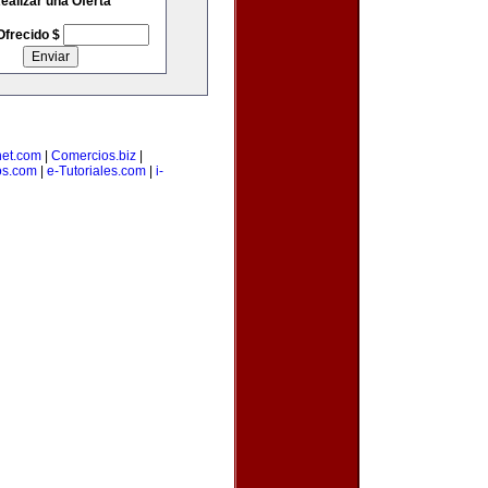
ealizar una Oferta
Ofrecido $
net.com
|
Comercios.biz
|
os.com
|
e-Tutoriales.com
|
i-