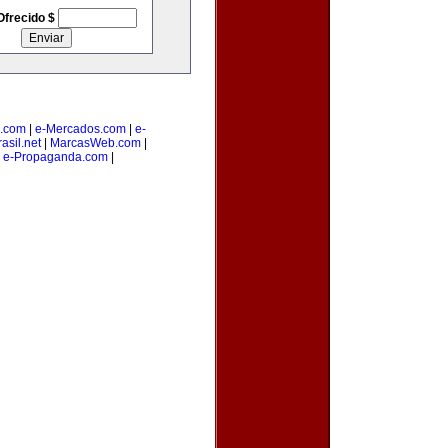
Ofrecido $
.com
|
e-Mercados.com
|
e-
asil.net
|
MarcasWeb.com
|
|
e-Propaganda.com
|