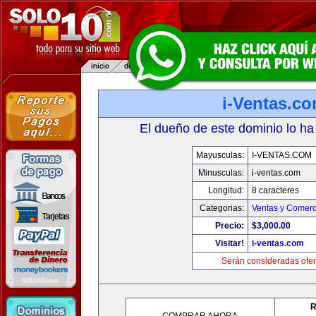
i-Ventas.c
El dueño de este dominio lo ha
Mayusculas:
I-VENTAS.COM
Minusculas:
i-ventas.com
Longitud:
8 caracteres
Categorias:
Ventas y Comerc
Precio:
$3,000.00
Visitar!
i-ventas.com
Serán consideradas ofer
R