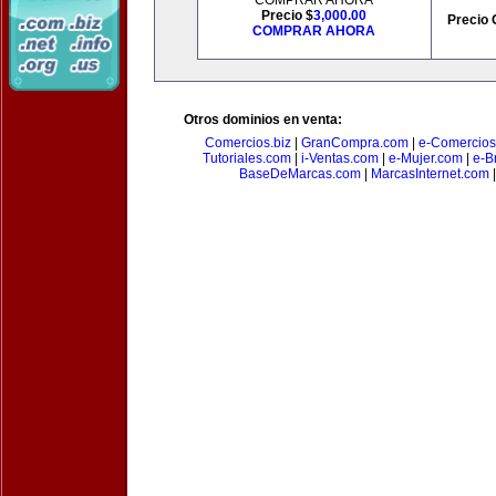
COMPRAR AHORA
Precio $
3,000.00
Precio 
COMPRAR AHORA
Otros dominios en venta:
Comercios.biz
|
GranCompra.com
|
e-Comercios
Tutoriales.com
|
i-Ventas.com
|
e-Mujer.com
|
e-Br
BaseDeMarcas.com
|
MarcasInternet.com