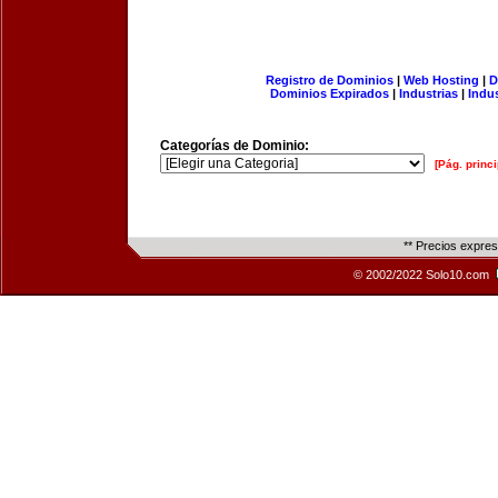
Registro de Dominios
|
Web Hosting
|
D
Dominios Expirados
|
Industrias
|
Indu
Categorías de Dominio:
[Pág. princi
** Precios expre
© 2002/2022 Solo10.com