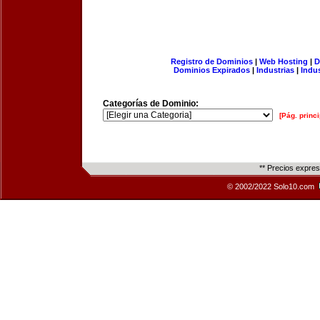
Registro de Dominios
|
Web Hosting
|
D
Dominios Expirados
|
Industrias
|
Indu
Categorías de Dominio:
[Pág. princi
** Precios expre
© 2002/2022 Solo10.com