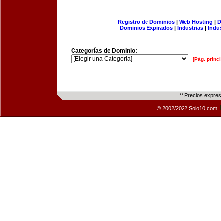
Registro de Dominios
|
Web Hosting
|
D
Dominios Expirados
|
Industrias
|
Indu
Categorías de Dominio:
[Pág. princi
** Precios expre
© 2002/2022 Solo10.com