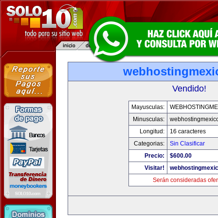
webhostingmexi
Vendido!
Mayusculas:
WEBHOSTINGME
Minusculas:
webhostingmexic
Longitud:
16 caracteres
Categorias:
Sin Clasificar
Precio:
$600.00
Visitar!
webhostingmexi
Serán consideradas ofer