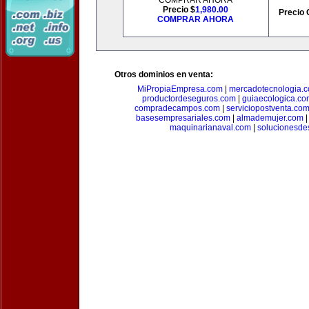
COMPRAR AHORA
Precio $
1,980.00
Precio 
COMPRAR AHORA
Otros dominios en venta:
MiPropiaEmpresa.com
|
mercadotecnologia.
productordeseguros.com
|
guiaecologica.co
compradecampos.com
|
serviciopostventa.co
basesempresariales.com
|
almademujer.com
maquinarianaval.com
|
solucionesde