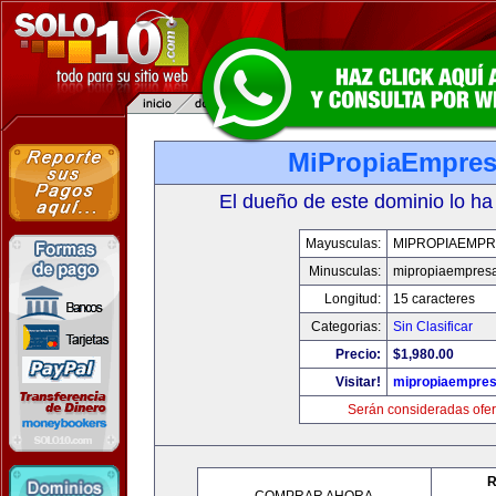
MiPropiaEmpre
El dueño de este dominio lo ha
Mayusculas:
MIPROPIAEMPR
Minusculas:
mipropiaempres
Longitud:
15 caracteres
Categorias:
Sin Clasificar
Precio:
$1,980.00
Visitar!
mipropiaempre
Serán consideradas ofer
R