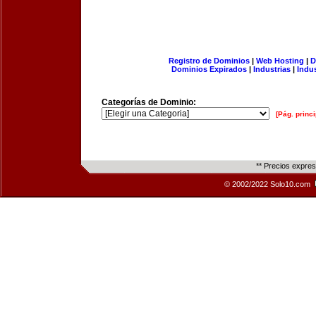
Registro de Dominios
|
Web Hosting
|
D
Dominios Expirados
|
Industrias
|
Indu
Categorías de Dominio:
[Pág. princi
** Precios expre
© 2002/2022 Solo10.com