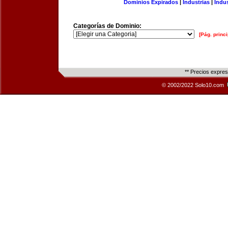
Dominios Expirados
|
Industrias
|
Indu
Categorías de Dominio:
[Pág. princi
** Precios expre
© 2002/2022 Solo10.com